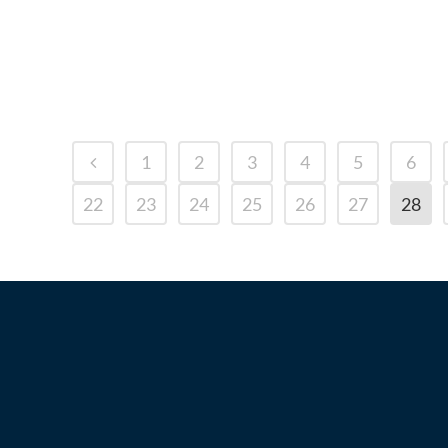
Das vom Karnaper Bürgerbündnis 1999 e.V.
zusammengestellte Aktionspaket beinhaltet
viele Erste...
1
2
3
4
5
6
22
23
24
25
26
27
28