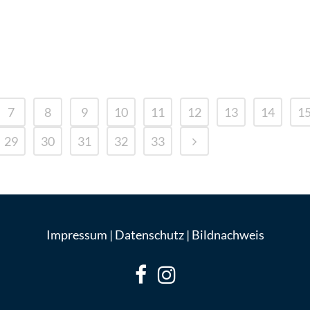
1999 e.V. den FC Karnap 07/27 e.V. und seine
Jugendmannschaften auf der Sportanlage
Lohwiese. Unter dem Motto " Zur gesunden...
7
8
9
10
11
12
13
14
1
29
30
31
32
33
Impressum
|
Datenschutz
|
Bildnachweis