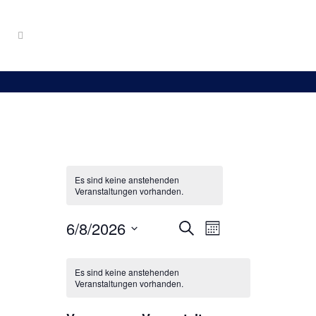
Es sind keine anstehenden
Veranstaltungen vorhanden.
6/8/2026
Veranstaltungen
Veranstaltung
Suche
Monat
Datum
Ansichten-
Suche
wählen.
Es sind keine anstehenden
Navigation
und
Veranstaltungen vorhanden.
Ansichten,