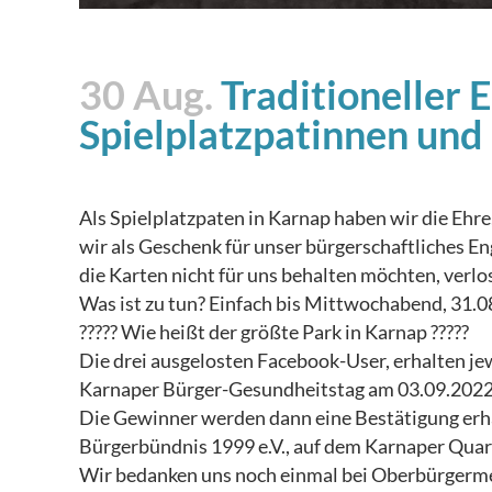
30 Aug.
Traditioneller 
Spielplatzpatinnen und
Als Spielplatzpaten in Karnap haben wir die Ehr
wir als Geschenk für unser bürgerschaftliches E
die Karten nicht für uns behalten möchten, verlo
Was ist zu tun? Einfach bis Mittwochabend, 31.0
????? Wie heißt der größte Park in Karnap ?????
Die drei ausgelosten Facebook-User, erhalten jew
Karnaper Bürger-Gesundheitstag am 03.09.2022
Die Gewinner werden dann eine Bestätigung erha
Bürgerbündnis 1999 e.V., auf dem Karnaper Quart
Wir bedanken uns noch einmal bei Oberbürgerm