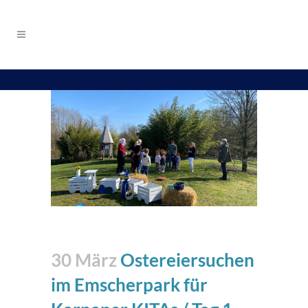
30 März
Ostereiersuchen
im Emscherpark für