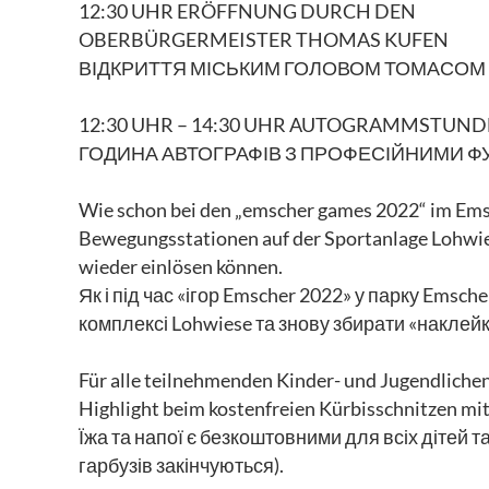
12:30 UHR ERÖFFNUNG DURCH DEN
OBERBÜRGERMEISTER THOMAS KUFEN
ВІДКРИТТЯ МІСЬКИМ ГОЛОВОМ ТОМАСОМ
12:30 UHR – 14:30 UHR AUTOGRAMMSTUNDE 
ГОДИНА АВТОГРАФІВ З ПРОФЕСІЙНИМИ ФУТ
Wie schon bei den „emscher games 2022“ im Emsch
Bewegungsstationen auf der Sportanlage Lohwies
wieder einlösen können.
Як і під час «ігор Emscher 2022» у парку Emsch
комплексі Lohwiese та знову збирати «наклейки
Für alle teilnehmenden Kinder- und Jugendliche
Highlight beim kostenfreien Kürbisschnitzen mitm
Їжа та напої є безкоштовними для всіх дітей т
гарбузів закінчуються).