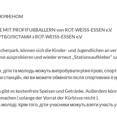
 КУФЕНОМ
MIT PROFIFUßBALLERN von ROT-WEISS-ESSEN e.V.
БОЛІСТАМИ з ROT-WEISS-ESSEN e.V.
erpark, können sich die Kinder- und Jugendlichen an vers
e ausprobieren und wieder erneut „Stationsaufkleber“ sam
er, діти та молодь можуть випробувати різні ігрові, спор
 станцій», які ви можете обміняти після спортивних іго
n gibt es kostenfreie Speisen und Getränke. Außerdem kön
achen ( solange der Vorrat der Kürbisse reicht ).
а молоді. Крім того, діти-учасники можуть взяти участь 