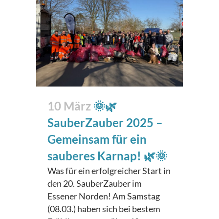
10 März
🌞🌿
SauberZauber 2025 –
Gemeinsam für ein
sauberes Karnap! 🌿🌞
Was für ein erfolgreicher Start in
den 20. SauberZauber im
Essener Norden! Am Samstag
(08.03.) haben sich bei bestem