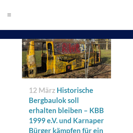
12 März
Historische
Bergbaulok soll
erhalten bleiben – KBB
1999 e.V. und Karnaper
Bürger kämpfen für ein