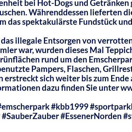
enheit bei Hot-Dogs und Getränken g
schen. Währenddessen lieferten di
m das spektakulärste Fundstück und
das illegale Entsorgen von verrotte
mler war, wurden dieses Mal Teppich
rünflächen rund um den Emscherpark
enutzte Pampers, Flaschen, Grillrest
erstreckt sich weiter bis zum Ende 
formationen dazu finden Sie unter
ww
#emscherpark
#kbb1999
#sportpark
9
#SauberZauber
#EssenerNorden
#s